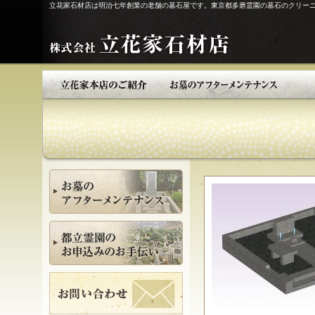
立花家石材店は明治七年創業の老舗の墓石屋です。東京都多磨霊園の墓石のクリー