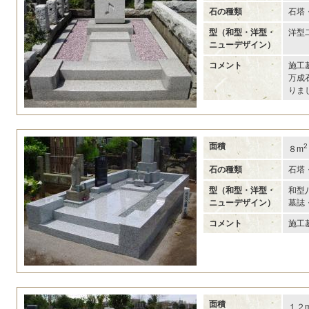
石の種類
石塔
型（和型・洋型・
洋型
ニューデザイン）
コメント
施工
万成
りま
面積
2
８m
石の種類
石塔
型（和型・洋型・
和型
ニューデザイン）
墓誌
コメント
施工
面積
１２