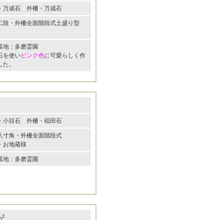
・万成石 外柵・万成石
二段・外柵全面階段式土盛り型
墓地：多磨霊園
石を使い
ピンク色
に可愛らしく作
した。
・小目石 外柵・稲田石
八寸角・外柵全面階段式
・お地蔵様
墓地：多磨霊園
2
m