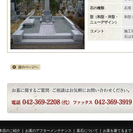
石の種類
石塔
型（和型・洋型・
和型
ニューデザイン）
コメント
施工
石は
本店のご紹介
|
お墓のアフターメンテナンス
|
墓石について
|
お墓を建てるまで