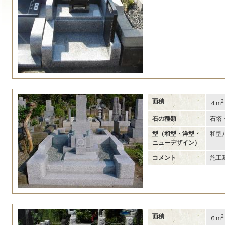
面積
2
４m
石の種類
石塔
型（和型・洋型・
和型
ニューデザイン）
コメント
施工
面積
2
６m