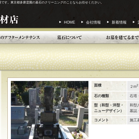
屋です。東京都多磨霊園の墓石のクリーニングのことならお任せください。
HOME
会社情報
新着情報
面積
2
２m
石の種類
石塔
型（和型・洋型・
和型
ニューデザイン）
墓誌
コメント
施工