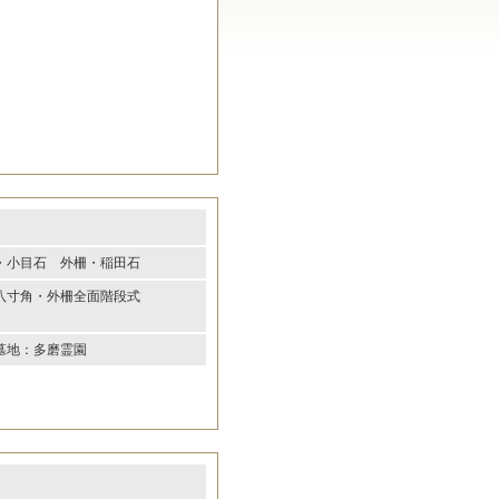
・小目石 外柵・稲田石
八寸角・外柵全面階段式
墓地：多磨霊園