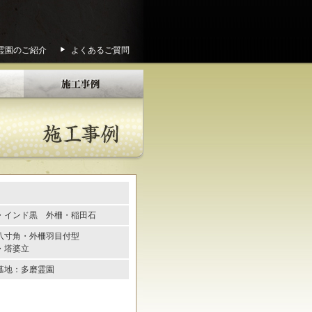
霊園のご紹介
よくあるご質問
・インド黒 外柵・稲田石
八寸角・外柵羽目付型
・塔婆立
墓地：多磨霊園