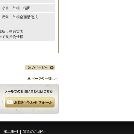
・小目 外柵・稲田
１尺角・外柵全面階段式
場所：多磨霊園
全て長尺物仕様
|
施工事例
|
霊園のご紹介
|